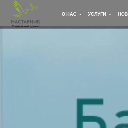
О НАС
УСЛУГИ
НО